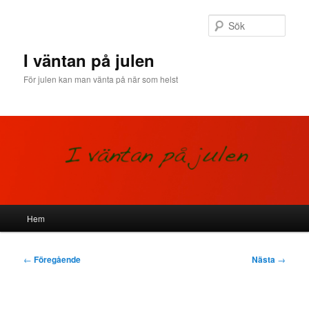
Hoppa
till
Sök
primärt
innehåll
I väntan på julen
För julen kan man vänta på när som helst
Huvudmeny
Hem
Inläggsnavigering
←
Föregående
Nästa
→